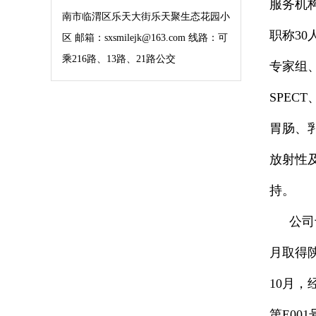
服务机构
南市临渭区乐天大街乐天聚生态花园小
职称3
区 邮箱：sxsmilejk@163.com 线路：可
乘216路、13路、21路公交
专家组
SPEC
胃肠、
放射性
持。
公司
月取得陕
10月
第E00